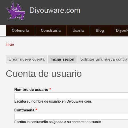
Obtenerla
Construirla
Usarla
Blog
Diyou
Se encuentra usted aquí
Inicio
Solapas principales
Crear nueva cuenta
Iniciar sesión
(solapa activa)
Solicitar una nueva contr
Cuenta de usuario
Nombre de usuario
*
Escriba su nombre de usuario en Diyouware.com.
Contraseña
*
Escriba la contraseña asignada a su nombre de usuario.