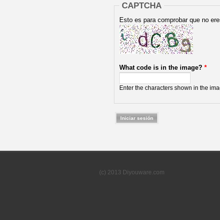
CAPTCHA
Esto es para comprobar que no ere
What code is in the image?
*
Enter the characters shown in the ima
(c) 2013 Diyouware.com