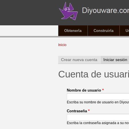
Obtenerla
Construirla
U
Se encuentra usted aqu
Inicio
Solapas principales
Crear nueva cuenta
Iniciar sesión
Cuenta de usuar
Nombre de usuario
*
Escriba su nombre de usuario en Diyo
Contraseña
*
Escriba la contraseña asignada a su n