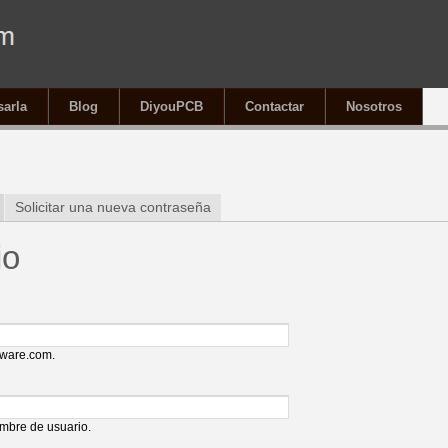
sarla
Blog
DiyouPCB
Contactar
Nosotros
í
(solapa activa)
Solicitar una nueva contraseña
io
uware.com.
ombre de usuario.